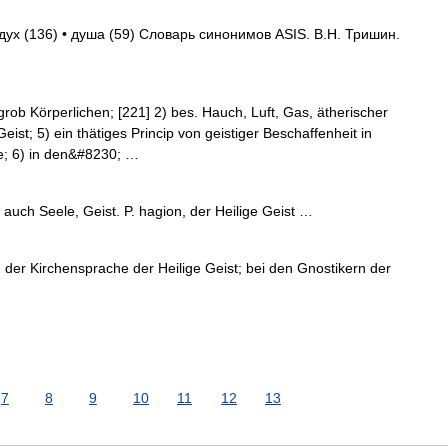
дух (136) • душа (59) Словарь синонимов ASIS. В.Н. Тришин.
ob Körperlichen; [221] 2) bes. Hauch, Luft, Gas, ätherischer
eist; 5) ein thätiges Princip von geistiger Beschaffenheit in
e; 6) in den&#8230; …
auch Seele, Geist. P. hagion, der Heilige Geist …
 der Kirchensprache der Heilige Geist; bei den Gnostikern der
7
8
9
10
11
12
13