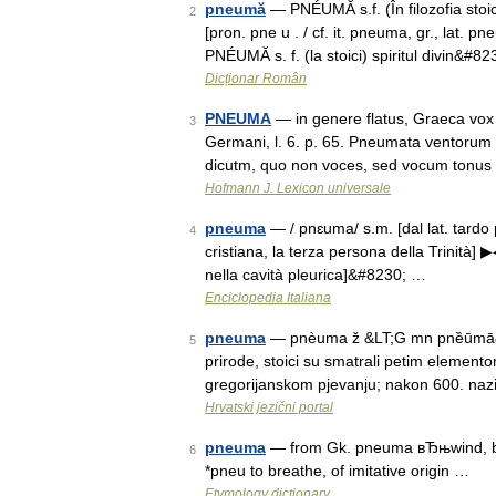
pneumă
— PNÉUMĂ s.f. (În filozofia stoici
2
[pron. pne u . / cf. it. pneuma, gr., lat.
PNÉUMĂ s. f. (la stoici) spiritul divin&#8
Dicționar Român
PNEUMA
— in genere flatus, Graeca vox 
3
Germani, l. 6. p. 65. Pneumata ventorum
dicutm, quo non voces, sed vocum tonus
Hofmann J. Lexicon universale
pneuma
— / pnɛuma/ s.m. [dal lat. tardo p
4
cristiana, la terza persona della Trinità] 
nella cavità pleurica]&#8230; …
Enciclopedia Italiana
pneuma
— pnèuma ž &LT;G mn pnȅūmā&GT;
5
prirode, stoici su smatrali petim elemento
gregorijanskom pjevanju; nakon 600. naz
Hrvatski jezični portal
pneuma
— from Gk. pneuma вЂњwind, brea
6
*pneu to breathe, of imitative origin …
Etymology dictionary