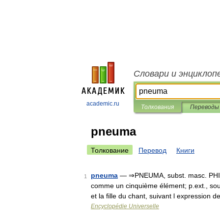
Словари и энциклоп
academic.ru
Толкования
Переводы
pneuma
Толкование
Перевод
Книги
pneuma
— ⇒PNEUMA, subst. masc. PHILOS.
1
comme un cinquième élément; p.ext., souff
et la fille du chant, suivant l expression
Encyclopédie Universelle