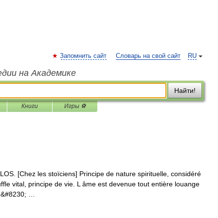
Запомнить сайт
Словарь на свой сайт
RU
едии на Академике
Найти!
Книги
Игры ⚽
 [Chez les stoïciens] Principe de nature spirituelle, considéré
le vital, principe de vie. L âme est devenue tout entière louange
 de&#8230; …