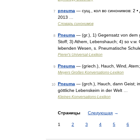
pneuma
— сущ., кол во синонимов: 2 • 
7
2013 …
Словарь синонимов
Pneuma
— (gr.), 1) Gegensatz von dem gr
8
Stoff; 3) Athem, Lebenshauch; 4) so v.w. G
lebenden Wesen, s. Pneumatische Schul
Pierer's Universal-Lexikon
Pneuma
— (griech.), Hauch, Wind, Atem; 
9
Meyers Großes Konversations-Lexikon
Pneuma
— (grch.), Hauch, dann Geist; in
10
göttliche Lebenskeim in der Welt …
Kleines Konversations-Lexikon
Страницы
Следующая
→
1
2
3
4
5
6