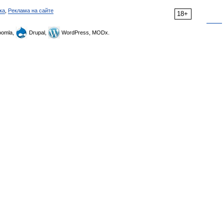
ка
,
Реклама на сайте
18+
omla,
Drupal,
WordPress, MODx.