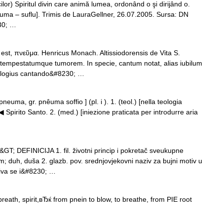
lor) Spiritul divin care animă lumea, ordonând o şi dirijând o.
 pneuma – suflu]. Trimis de LauraGellner, 26.07.2005. Sursa: DN
230; …
est, πνεῦμα. Henricus Monach. Altissiodorensis de Vita S.
 tempestatumque tumorem. In specie, cantum notat, alias iubilum
 logius cantando&#8230; …
neuma, gr. pnêuma soffio ] (pl. i ). 1. (teol.) [nella teologia
▶◀ Spirito Santo. 2. (med.) [iniezione praticata per introdurre aria
 DEFINICIJA 1. fil. životni princip i pokretač sveukupne
m; duh, duša 2. glazb. pov. srednjovjekovni naziv za bujni motiv u
iva se i&#8230; …
th, spirit,вЂќ from pnein to blow, to breathe, from PIE root